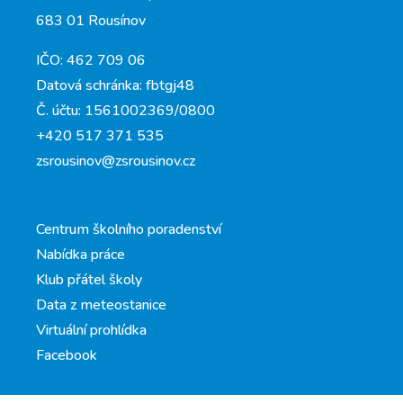
683 01 Rousínov
IČO: 462 709 06
Datová schránka: fbtgj48
Č. účtu: 1561002369/0800
+420 517 371 535
zsrousinov@zsrousinov.cz
Centrum školního poradenství
Nabídka práce
Klub přátel školy
Data z meteostanice
Virtuální prohlídka
Facebook