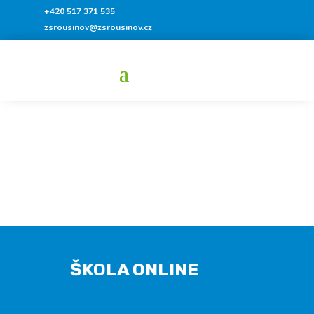
+420 517 371 535
zsrousinov@zsrousinov.cz
ŠKOLA ONLINE