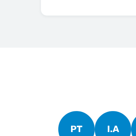
PT
I.A