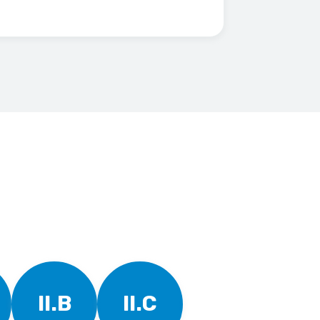
II.B
II.C