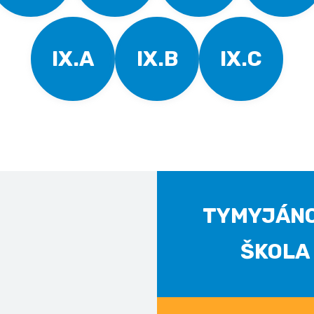
IX.A
IX.B
IX.C
TYMYJÁN
ŠKOLA