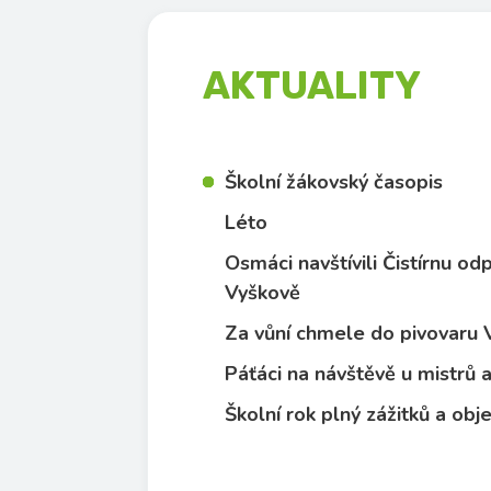
AKTUALITY
Školní žákovský časopis
Léto
Osmáci navštívili Čistírnu o
Vyškově
Za vůní chmele do pivovaru
Páťáci na návštěvě u mistrů
Školní rok plný zážitků a obj