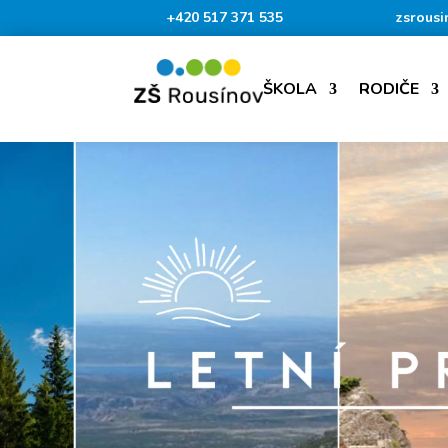
+420 517 371 535
zsrousi
ŠKOLA
RODIČE