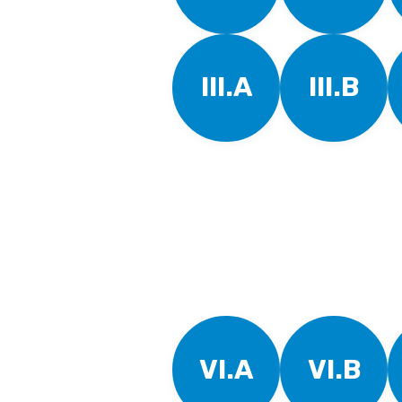
III.A
III.B
VI.A
VI.B