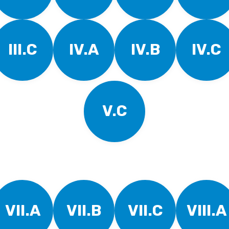
III.C
IV.A
IV.B
IV.C
V.C
VII.A
VII.B
VII.C
VIII.A