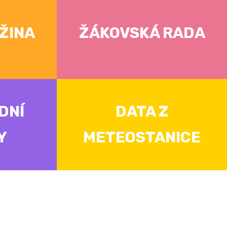
ŽINA
ŽÁKOVSKÁ RADA
DNÍ
DATA Z
Y
METEOSTANICE