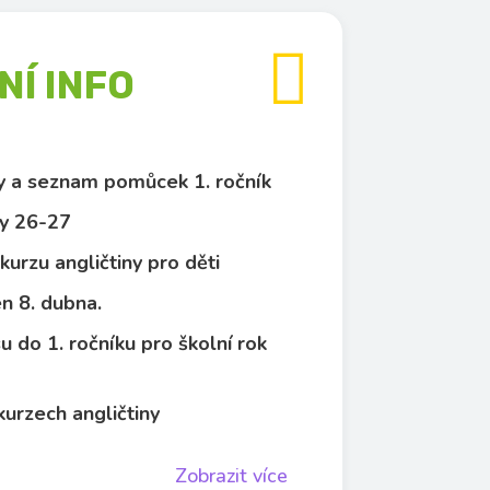

Í INFO
py a seznam pomůcek 1. ročník
y 26-27
kurzu angličtiny pro děti
n 8. dubna.
u do 1. ročníku pro školní rok
kurzech angličtiny
Zobrazit více