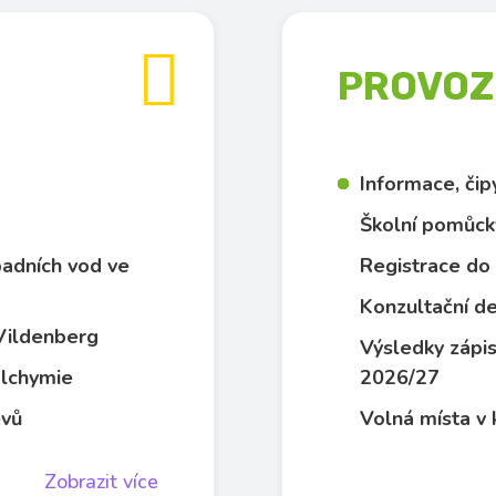

PROVOZN
Informace, či
Školní pomůck
dpadních vod ve
Registrace do 
Konzultační de
 Vildenberg
Výsledky zápis
 alchymie
2026/27
evů
Volná místa v 
Zobrazit více