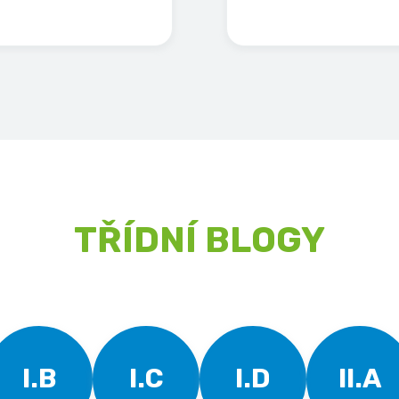
TŘÍDNÍ BLOGY
I.B
I.C
I.D
II.A