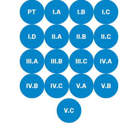
PT
I.A
I.B
I.C
I.D
II.A
II.B
II.C
III.A
III.B
III.C
IV.A
IV.B
IV.C
V.A
V.B
V.C