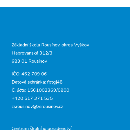
Základní škola Rousínov, okres Vyškov
Habrovanská 312/3
683 01 Rousínov
IČO: 462 709 06
Datová schránka: fbtgj48
Č. účtu: 1561002369/0800
+420 517 371 535
zsrousinov@zsrousinov.cz
Centrum školního poradenství