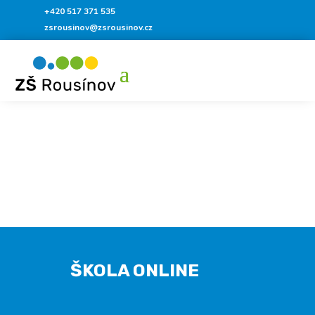
+420 517 371 535
zsrousinov@zsrousinov.cz
ŠKOLA ONLINE