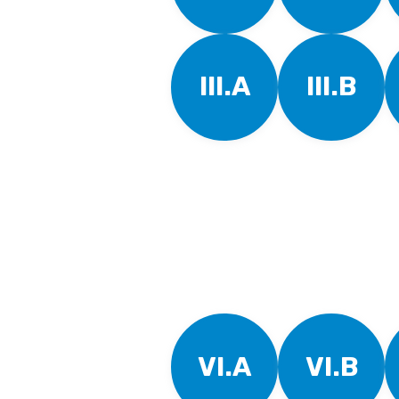
III.A
III.B
VI.A
VI.B