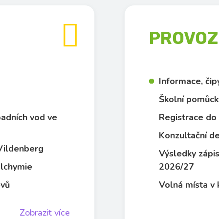

PROVOZN
Informace, či
Školní pomůck
dpadních vod ve
Registrace do 
Konzultační de
 Vildenberg
Výsledky zápis
 alchymie
2026/27
evů
Volná místa v 
Zobrazit více