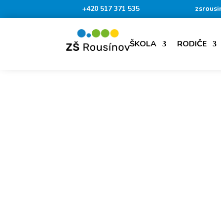
+420 517 371 535
zsrousi
ŠKOLA
RODIČE