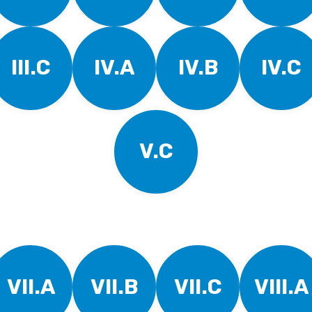
III.C
IV.A
IV.B
IV.C
V.C
VII.A
VII.B
VII.C
VIII.A