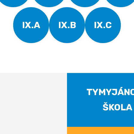
IX.A
IX.B
IX.C
TYMYJÁN
ŠKOLA