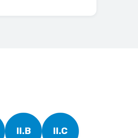
II.B
II.C