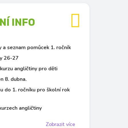

Í INFO
py a seznam pomůcek 1. ročník
y 26-27
kurzu angličtiny pro děti
n 8. dubna.
u do 1. ročníku pro školní rok
kurzech angličtiny
Zobrazit více