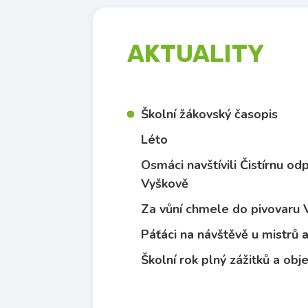
AKTUALITY
Školní žákovský časopis
Léto
Osmáci navštívili Čistírnu o
Vyškově
Za vůní chmele do pivovaru
Páťáci na návštěvě u mistrů
Školní rok plný zážitků a obj