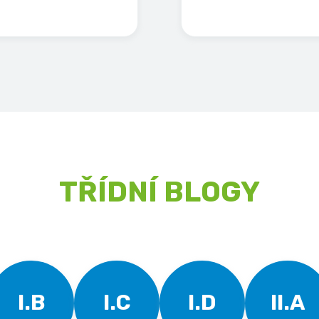
TŘÍDNÍ BLOGY
I.B
I.C
I.D
II.A