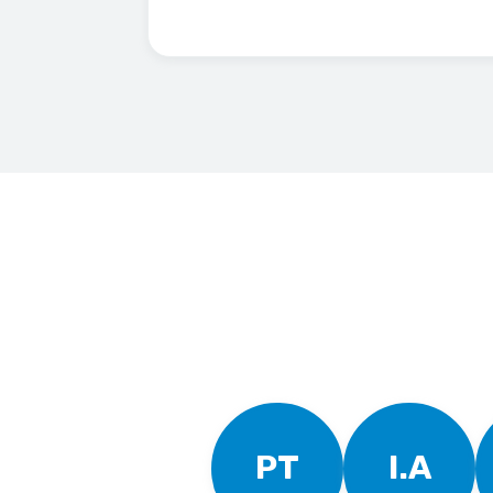
PT
I.A