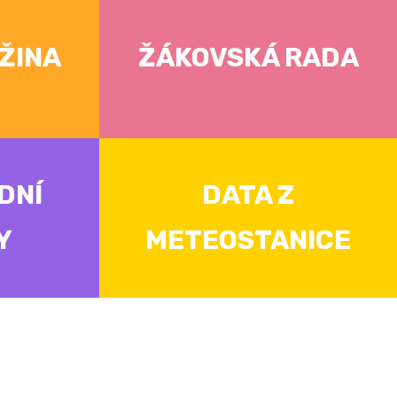
ŽINA
ŽÁKOVSKÁ RADA
DNÍ
DATA Z
Y
METEOSTANICE