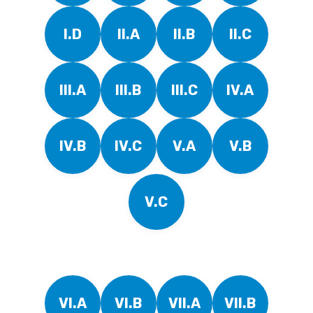
I.D
II.A
II.B
II.C
III.A
III.B
III.C
IV.A
IV.B
IV.C
V.A
V.B
V.C
VI.A
VI.B
VII.A
VII.B