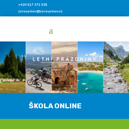
+420 517 371 535
zsrousinov@zsrousinov.cz
ŠKOLA ONLINE