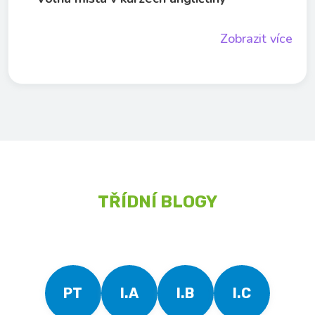
Zobrazit více
TŘÍDNÍ BLOGY
PT
I.A
I.B
I.C