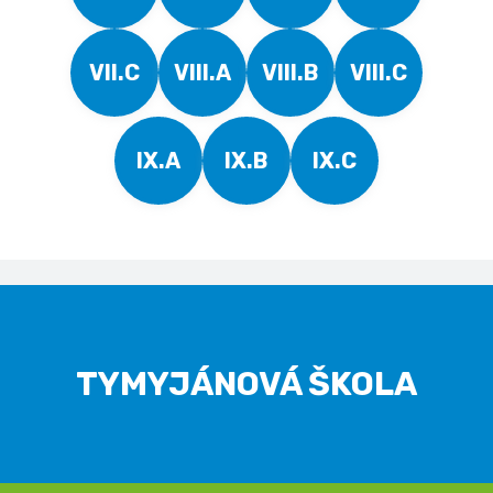
VII.C
VIII.A
VIII.B
VIII.C
IX.A
IX.B
IX.C
TYMYJÁNOVÁ ŠKOLA