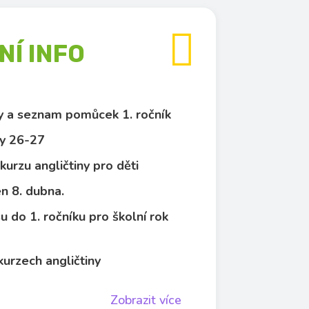

Í INFO
py a seznam pomůcek 1. ročník
y 26-27
kurzu angličtiny pro děti
n 8. dubna.
u do 1. ročníku pro školní rok
kurzech angličtiny
Zobrazit více