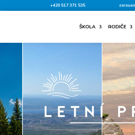
+420 517 371 535
zsrousi
ŠKOLA
RODIČE