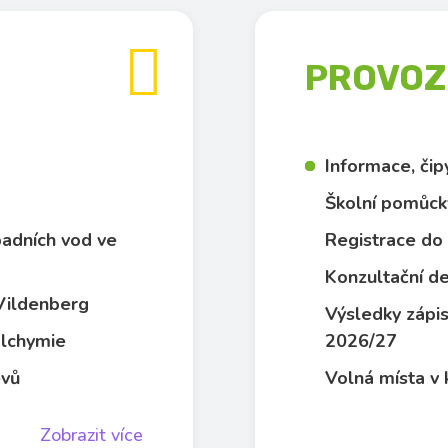

PROVOZN
Informace, či
Školní pomůck
dpadních vod ve
Registrace do 
Konzultační de
 Vildenberg
Výsledky zápis
 alchymie
2026/27
evů
Volná místa v 
Zobrazit více