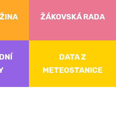
ŽINA
ŽÁKOVSKÁ RADA
DNÍ
DATA Z
Y
METEOSTANICE