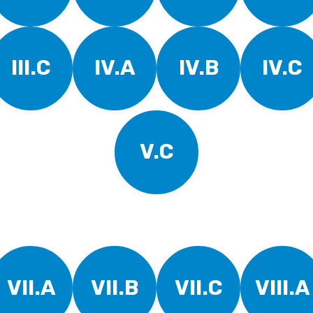
III.C
IV.A
IV.B
IV.C
V.C
VII.A
VII.B
VII.C
VIII.A