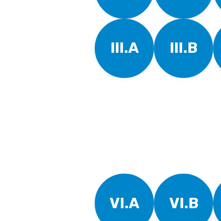
III.A
III.B
VI.A
VI.B