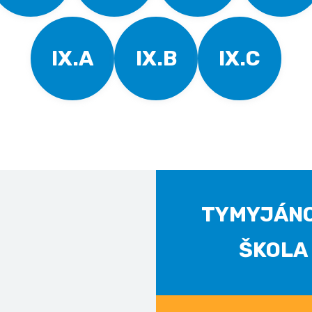
IX.A
IX.B
IX.C
TYMYJÁN
ŠKOLA