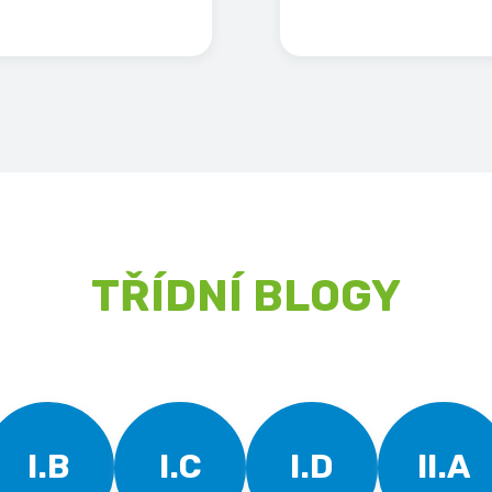
TŘÍDNÍ BLOGY
I.B
I.C
I.D
II.A