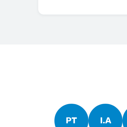
PT
I.A