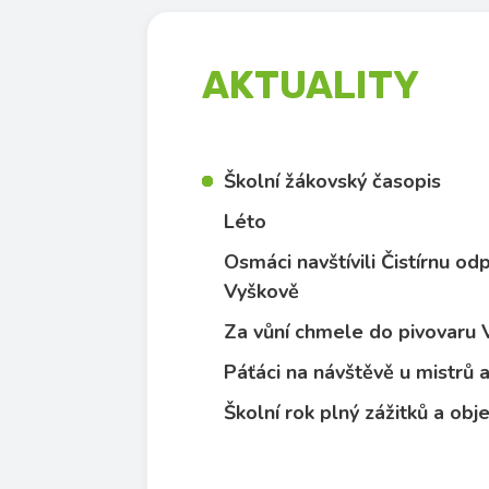
AKTUALITY
Školní žákovský časopis
Léto
Osmáci navštívili Čistírnu o
Vyškově
Za vůní chmele do pivovaru
Páťáci na návštěvě u mistrů
Školní rok plný zážitků a obj