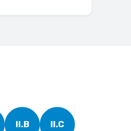
II.B
II.C