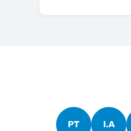
PT
I.A