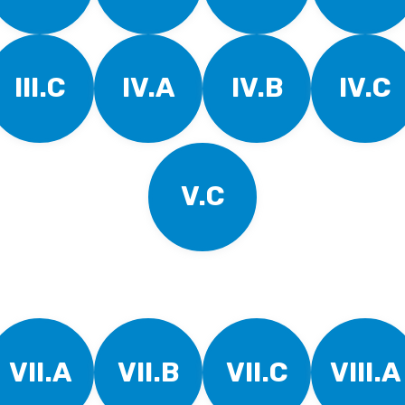
III.C
IV.A
IV.B
IV.C
V.C
VII.A
VII.B
VII.C
VIII.A