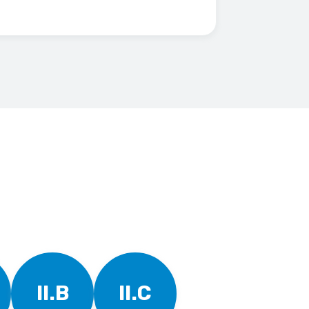
II.B
II.C