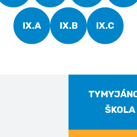
IX.A
IX.B
IX.C
TYMYJÁN
ŠKOLA