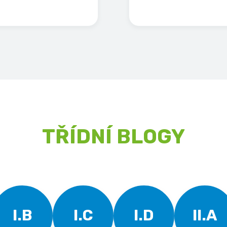
TŘÍDNÍ BLOGY
I.B
I.C
I.D
II.A