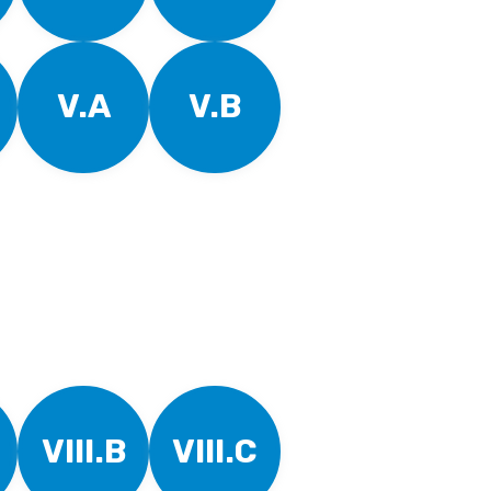
V.A
V.B
VIII.B
VIII.C