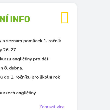

Í INFO
py a seznam pomůcek 1. ročník
y 26-27
kurzu angličtiny pro děti
n 8. dubna.
u do 1. ročníku pro školní rok
kurzech angličtiny
Zobrazit více