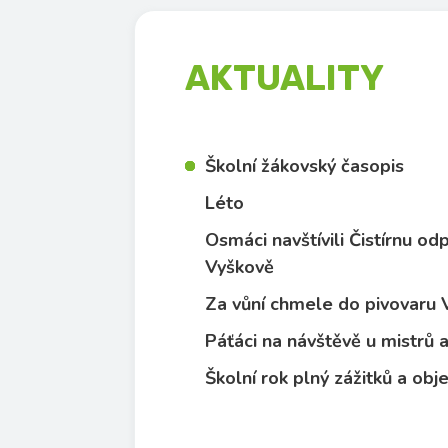
AKTUALITY
Školní žákovský časopis
Léto
Osmáci navštívili Čistírnu o
Vyškově
Za vůní chmele do pivovaru
Páťáci na návštěvě u mistrů
Školní rok plný zážitků a obj