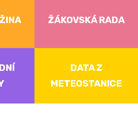
ŽINA
ŽÁKOVSKÁ RADA
DNÍ
DATA Z
Y
METEOSTANICE