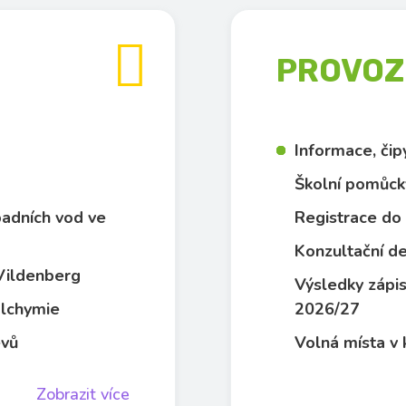

PROVOZN
Informace, či
Školní pomůck
dpadních vod ve
Registrace do 
Konzultační de
 Vildenberg
Výsledky zápis
 alchymie
2026/27
evů
Volná místa v 
Zobrazit více