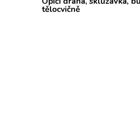
Opičí dráha, skluzavka, 
tělocvičně