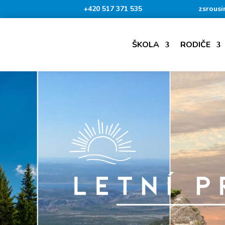
+420 517 371 535
zsrousi
ŠKOLA
RODIČE