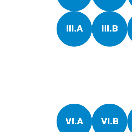
III.A
III.B
VI.A
VI.B