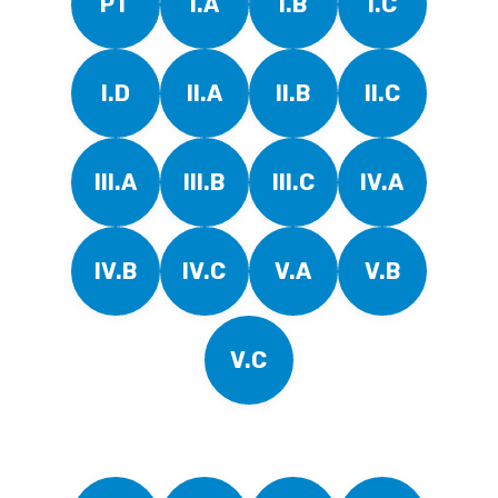
PT
I.A
I.B
I.C
I.D
II.A
II.B
II.C
III.A
III.B
III.C
IV.A
IV.B
IV.C
V.A
V.B
V.C