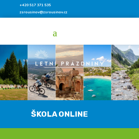
+420 517 371 535
zsrousinov@zsrousinov.cz
ŠKOLA ONLINE