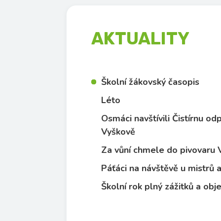
AKTUALITY
Školní žákovský časopis
Léto
Osmáci navštívili Čistírnu o
Vyškově
Za vůní chmele do pivovaru
Páťáci na návštěvě u mistrů
Školní rok plný zážitků a obj