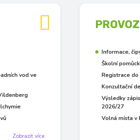

PROVOZN
Informace, či
Školní pomůck
dpadních vod ve
Registrace do 
Konzultační de
 Vildenberg
Výsledky zápis
 alchymie
2026/27
evů
Volná místa v 
Zobrazit více