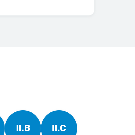
II.B
II.C