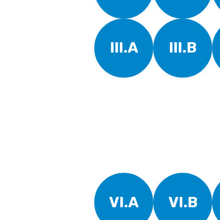
III.A
III.B
VI.A
VI.B