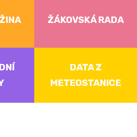
ŽINA
ŽÁKOVSKÁ RADA
DNÍ
DATA Z
Y
METEOSTANICE