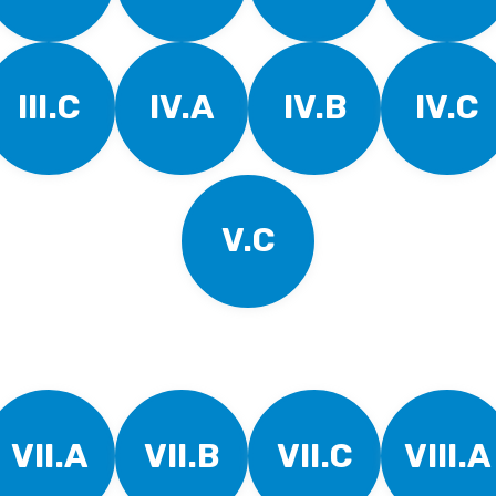
III.C
IV.A
IV.B
IV.C
V.C
VII.A
VII.B
VII.C
VIII.A