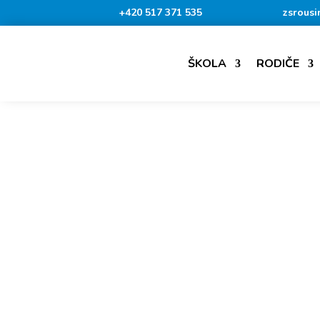
+420 517 371 535
zsrousi
ŠKOLA
RODIČE