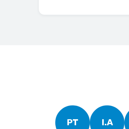
PT
I.A