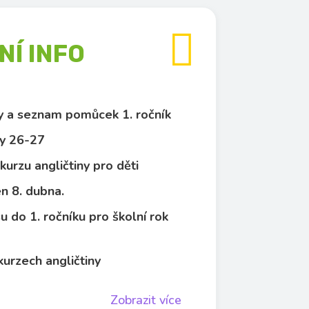

Í INFO
py a seznam pomůcek 1. ročník
y 26-27
kurzu angličtiny pro děti
n 8. dubna.
u do 1. ročníku pro školní rok
kurzech angličtiny
Zobrazit více