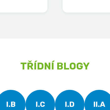
TŘÍDNÍ BLOGY
I.B
I.C
I.D
II.A