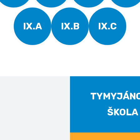
IX.A
IX.B
IX.C
TYMYJÁN
ŠKOLA