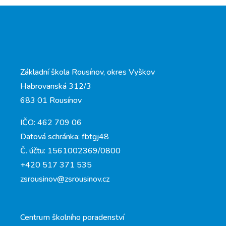
Základní škola Rousínov, okres Vyškov
Habrovanská 312/3
683 01 Rousínov
IČO: 462 709 06
Datová schránka: fbtgj48
Č. účtu: 1561002369/0800
+420 517 371 535
zsrousinov@zsrousinov.cz
Centrum školního poradenství