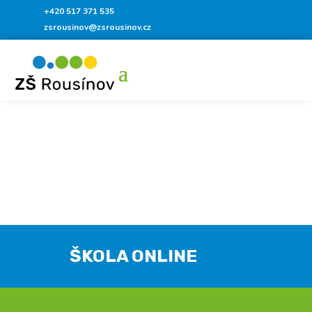
+420 517 371 535
zsrousinov@zsrousinov.cz
ŠKOLA ONLINE