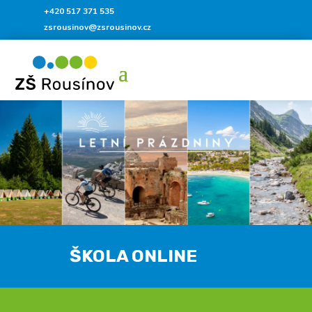
+420 517 371 535
zsrousinov@zsrousinov.cz
ŠKOLA ONLINE