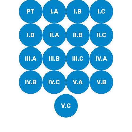
PT
I.A
I.B
I.C
I.D
II.A
II.B
II.C
III.A
III.B
III.C
IV.A
IV.B
IV.C
V.A
V.B
V.C