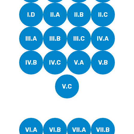
I.D
II.A
II.B
II.C
III.A
III.B
III.C
IV.A
IV.B
IV.C
V.A
V.B
V.C
VI.A
VI.B
VII.A
VII.B