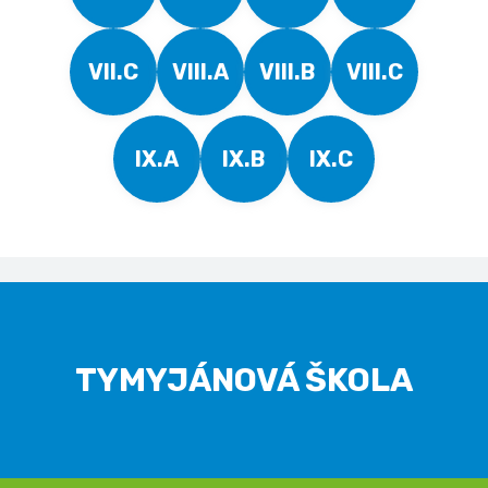
VII.C
VIII.A
VIII.B
VIII.C
IX.A
IX.B
IX.C
TYMYJÁNOVÁ ŠKOLA