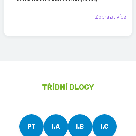
Zobrazit více
TŘÍDNÍ BLOGY
PT
I.A
I.B
I.C