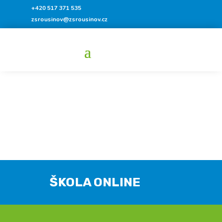
+420 517 371 535
zsrousinov@zsrousinov.cz
ŠKOLA ONLINE