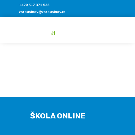
+420 517 371 535
zsrousinov@zsrousinov.cz
ŠKOLA ONLINE