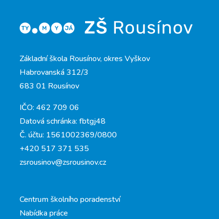
Základní škola Rousínov, okres Vyškov
Habrovanská 312/3
683 01 Rousínov
IČO: 462 709 06
Datová schránka: fbtgj48
Č. účtu: 1561002369/0800
+420 517 371 535
zsrousinov@zsrousinov.cz
Centrum školního poradenství
Nabídka práce