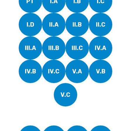
PT
I.A
I.B
I.C
I.D
II.A
II.B
II.C
III.A
III.B
III.C
IV.A
IV.B
IV.C
V.A
V.B
V.C