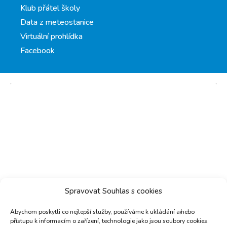
Klub přátel školy
Data z meteostanice
Virtuální prohlídka
Facebook
Spravovat Souhlas s cookies
Klepnutím přijměte marketingové soubory
cookie a povolte tento obsah
Abychom poskytli co nejlepší služby, používáme k ukládání a/nebo
přístupu k informacím o zařízení, technologie jako jsou soubory cookies.