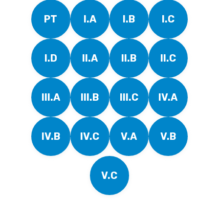
PT
I.A
I.B
I.C
I.D
II.A
II.B
II.C
III.A
III.B
III.C
IV.A
IV.B
IV.C
V.A
V.B
V.C