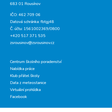
683 01 Rousínov
IČO: 462 709 06
Datová schránka: fbtgj48
Č. účtu: 1561002369/0800
+420 517 371 535
zsrousinov@zsrousinov.cz
Centrum školního poradenství
Nabídka práce
Klub přátel školy
Data z meteostanice
Virtuální prohlídka
Facebook