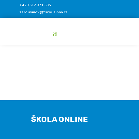
+420 517 371 535
zsrousinov@zsrousinov.cz
ŠKOLA ONLINE