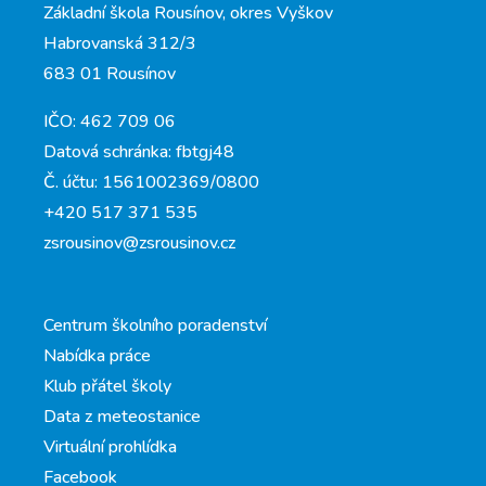
Základní škola Rousínov, okres Vyškov
Habrovanská 312/3
683 01 Rousínov
IČO: 462 709 06
Datová schránka: fbtgj48
Č. účtu: 1561002369/0800
+420 517 371 535
zsrousinov@zsrousinov.cz
Centrum školního poradenství
Nabídka práce
Klub přátel školy
Data z meteostanice
Virtuální prohlídka
Facebook