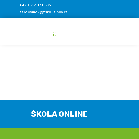
+420 517 371 535
zsrousinov@zsrousinov.cz
ŠKOLA ONLINE