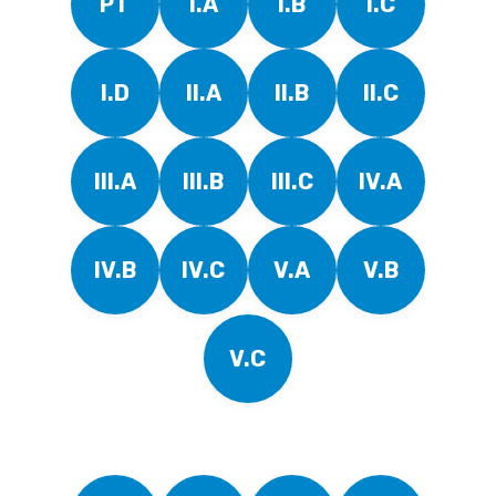
PT
I.A
I.B
I.C
I.D
II.A
II.B
II.C
III.A
III.B
III.C
IV.A
IV.B
IV.C
V.A
V.B
V.C