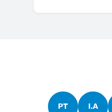
PT
I.A