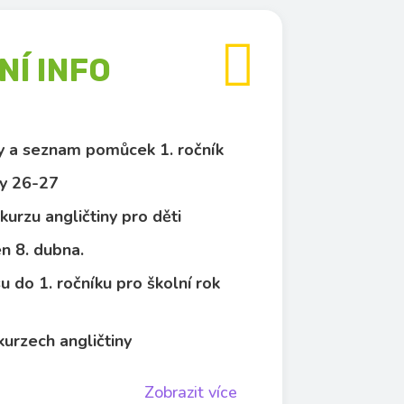

Í INFO
py a seznam pomůcek 1. ročník
y 26-27
kurzu angličtiny pro děti
n 8. dubna.
u do 1. ročníku pro školní rok
kurzech angličtiny
Zobrazit více