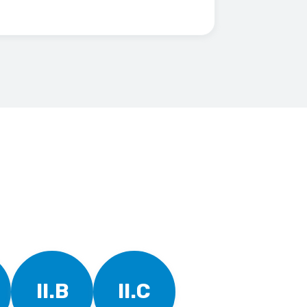
II.B
II.C