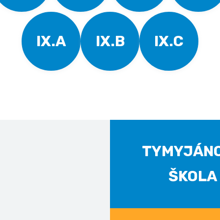
IX.A
IX.B
IX.C
TYMYJÁN
ŠKOLA