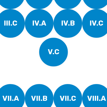
III.C
IV.A
IV.B
IV.C
V.C
VII.A
VII.B
VII.C
VIII.A