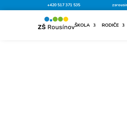
+420 517 371 535
zsrousi
ŠKOLA
RODIČE