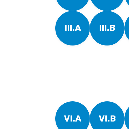
III.A
III.B
VI.A
VI.B