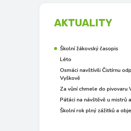
AKTUALITY
Školní žákovský časopis
Léto
Osmáci navštívili Čistírnu o
Vyškově
Za vůní chmele do pivovaru
Páťáci na návštěvě u mistrů
Školní rok plný zážitků a obj