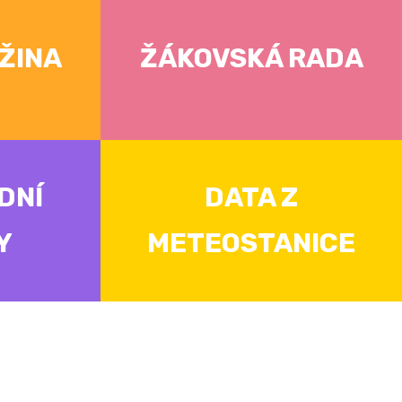
ŽINA
ŽÁKOVSKÁ RADA
DNÍ
DATA Z
Y
METEOSTANICE