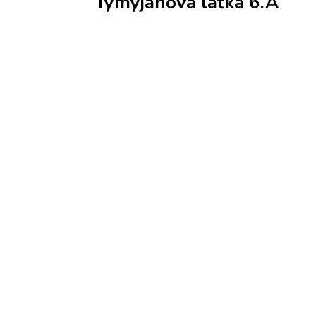
Tymyjánová laťka 6.A