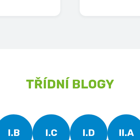
TŘÍDNÍ BLOGY
I.B
I.C
I.D
II.A