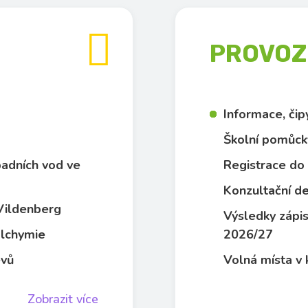

PROVOZN
Informace, či
Školní pomůck
dpadních vod ve
Registrace do 
Konzultační de
 Vildenberg
Výsledky zápis
 alchymie
2026/27
evů
Volná místa v 
Zobrazit více