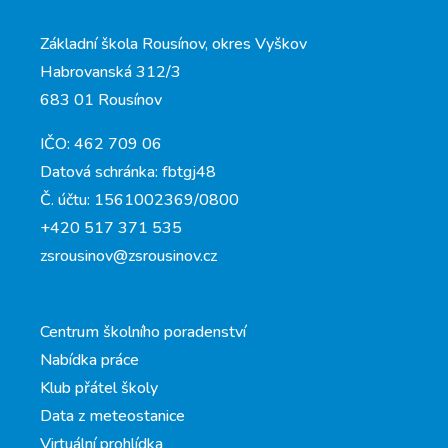
Základní škola Rousínov, okres Vyškov
Habrovanská 312/3
683 01 Rousínov
IČO: 462 709 06
Datová schránka: fbtgj48
Č. účtu: 1561002369/0800
+420 517 371 535
zsrousinov@zsrousinov.cz
Centrum školního poradenství
Nabídka práce
Klub přátel školy
Data z meteostanice
Virtuální prohlídka