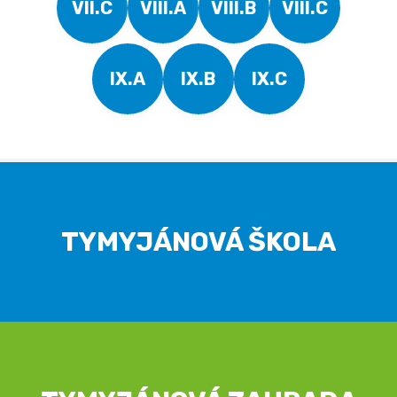
VII.C
VIII.A
VIII.B
VIII.C
IX.A
IX.B
IX.C
TYMYJÁNOVÁ ŠKOLA