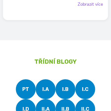
Zobrazit více
TŘÍDNÍ BLOGY
PT
I.A
I.B
I.C
I.D
II.A
II.B
II.C