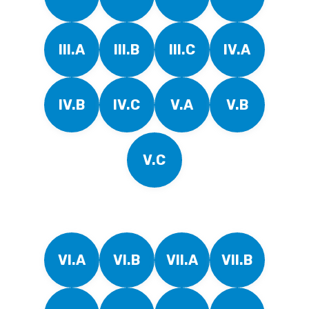
III.A
III.B
III.C
IV.A
IV.B
IV.C
V.A
V.B
V.C
VI.A
VI.B
VII.A
VII.B