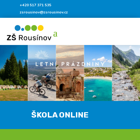
+420 517 371 535
zsrousinov@zsrousinov.cz
ŠKOLA ONLINE