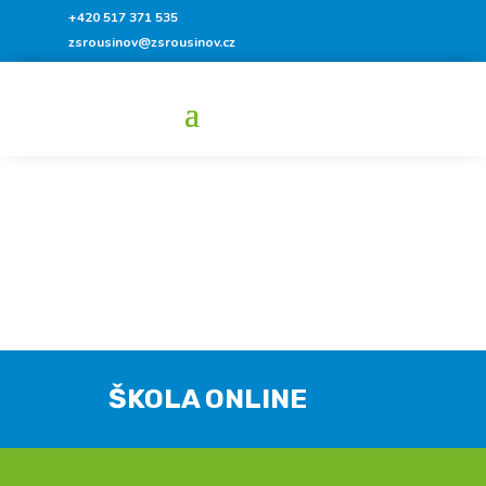
+420 517 371 535
zsrousinov@zsrousinov.cz
ŠKOLA ONLINE