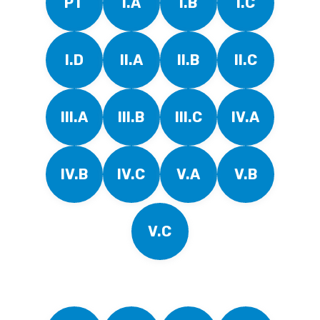
PT
I.A
I.B
I.C
I.D
II.A
II.B
II.C
III.A
III.B
III.C
IV.A
IV.B
IV.C
V.A
V.B
V.C