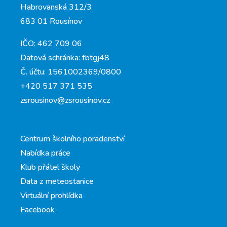
Habrovanská 312/3
683 01 Rousínov
IČO: 462 709 06
Datová schránka: fbtgj48
Č. účtu: 1561002369/0800
+420 517 371 535
zsrousinov@zsrousinov.cz
Centrum školního poradenství
Nabídka práce
Klub přátel školy
Data z meteostanice
Virtuální prohlídka
Facebook