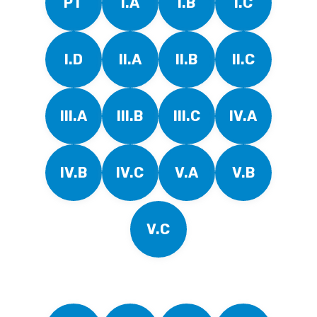
PT
I.A
I.B
I.C
I.D
II.A
II.B
II.C
III.A
III.B
III.C
IV.A
IV.B
IV.C
V.A
V.B
V.C