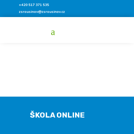
+420 517 371 535
zsrousinov@zsrousinov.cz
ŠKOLA ONLINE