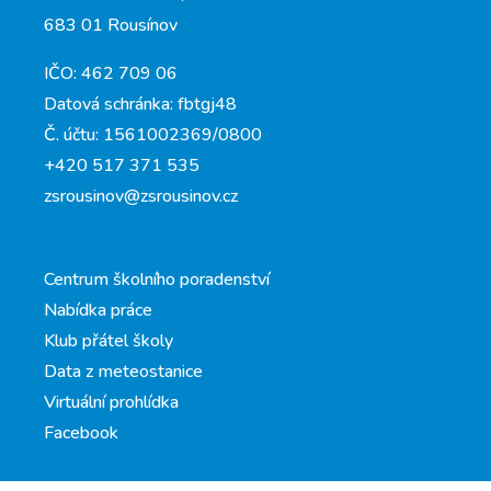
683 01 Rousínov
IČO: 462 709 06
Datová schránka: fbtgj48
Č. účtu: 1561002369/0800
+420 517 371 535
zsrousinov@zsrousinov.cz
Centrum školního poradenství
Nabídka práce
Klub přátel školy
Data z meteostanice
Virtuální prohlídka
Facebook