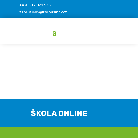
+420 517 371 535
zsrousinov@zsrousinov.cz
ŠKOLA ONLINE