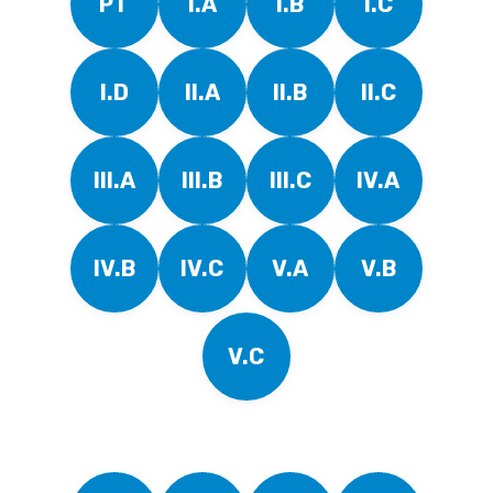
PT
I.A
I.B
I.C
I.D
II.A
II.B
II.C
III.A
III.B
III.C
IV.A
IV.B
IV.C
V.A
V.B
V.C