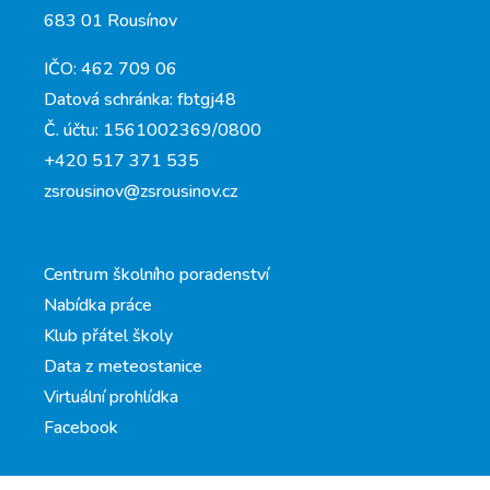
683 01 Rousínov
IČO: 462 709 06
Datová schránka: fbtgj48
Č. účtu: 1561002369/0800
+420 517 371 535
zsrousinov@zsrousinov.cz
Centrum školního poradenství
Nabídka práce
Klub přátel školy
Data z meteostanice
Virtuální prohlídka
Facebook