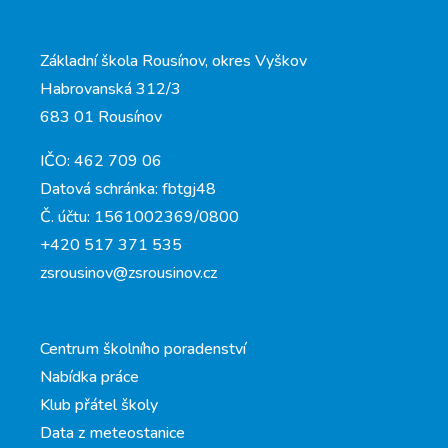
Základní škola Rousínov, okres Vyškov
Habrovanská 312/3
683 01 Rousínov
IČO: 462 709 06
Datová schránka: fbtgj48
Č. účtu: 1561002369/0800
+420 517 371 535
zsrousinov@zsrousinov.cz
Centrum školního poradenství
Nabídka práce
Klub přátel školy
Data z meteostanice