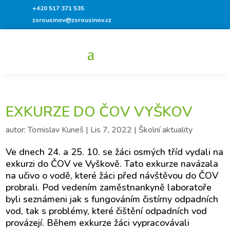
+420 517 371 535
zsrousinov@zsrousinov.cz
EXKURZE DO ČOV VYŠKOV
autor:
Tomislav Kuneš
|
Lis 7, 2022
|
Školní aktuality
Ve dnech 24. a 25. 10. se žáci osmých tříd vydali na
exkurzi do ČOV ve Vyškově. Tato exkurze navázala
na učivo o vodě, které žáci před návštěvou do ČOV
probrali. Pod vedením zaměstnankyně laboratoře
byli seznámeni jak s fungováním čistírny odpadních
vod, tak s problémy, které čištění odpadních vod
provázejí. Během exkurze žáci vypracovávali